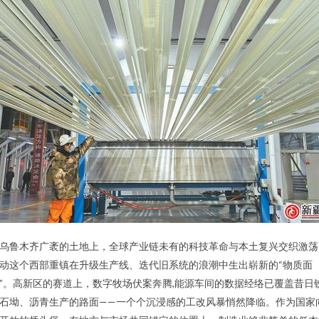
乌鲁木齐广袤的土地上，全球产业链未有的科技革命与本土复兴交织激荡
动这个西部重镇在升级生产线、迭代旧系统的浪潮中生出崭新的“物质面
”。高新区的赛道上，数字牧场伏案奔腾,能源车间的数据经络已覆盖昔日
石坳、沥青生产的路面——一个个沉浸感的工改风暴悄然降临。作为国家