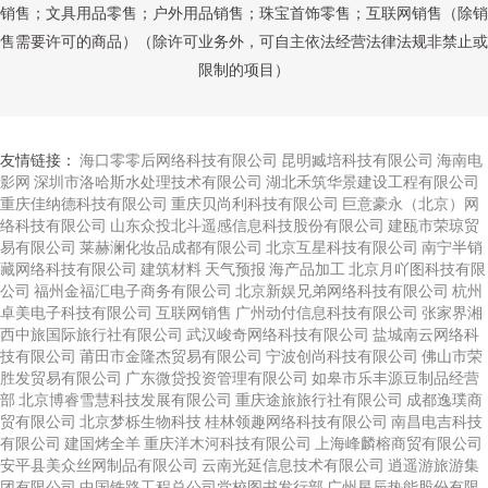
销售；文具用品零售；户外用品销售；珠宝首饰零售；互联网销售（除销
售需要许可的商品）（除许可业务外，可自主依法经营法律法规非禁止或
限制的项目）
友情链接：
海口零零后网络科技有限公司
昆明臧培科技有限公司
海南电
影网
深圳市洛哈斯水处理技术有限公司
湖北禾筑华景建设工程有限公司
重庆佳纳德科技有限公司
重庆贝尚利科技有限公司
巨意豪永（北京）网
络科技有限公司
山东众投北斗遥感信息科技股份有限公司
建瓯市荣琼贸
易有限公司
莱赫澜化妆品成都有限公司
北京互星科技有限公司
南宁半销
藏网络科技有限公司
建筑材料
天气预报
海产品加工
北京月吖图科技有限
公司
福州金福汇电子商务有限公司
北京新娱兄弟网络科技有限公司
杭州
卓美电子科技有限公司
互联网销售
广州动付信息科技有限公司
张家界湘
西中旅国际旅行社有限公司
武汉峻奇网络科技有限公司
盐城南云网络科
技有限公司
莆田市金隆杰贸易有限公司
宁波创尚科技有限公司
佛山市荣
胜发贸易有限公司
广东微贷投资管理有限公司
如皋市乐丰源豆制品经营
部
北京博睿雪慧科技发展有限公司
重庆途旅旅行社有限公司
成都逸璞商
贸有限公司
北京梦栎生物科技
桂林领趣网络科技有限公司
南昌电吉科技
有限公司
建国烤全羊
重庆洋木河科技有限公司
上海峰麟榕商贸有限公司
安平县美众丝网制品有限公司
云南光延信息技术有限公司
逍遥游旅游集
团有限公司
中国铁路工程总公司党校图书发行部
广州星辰热能股份有限