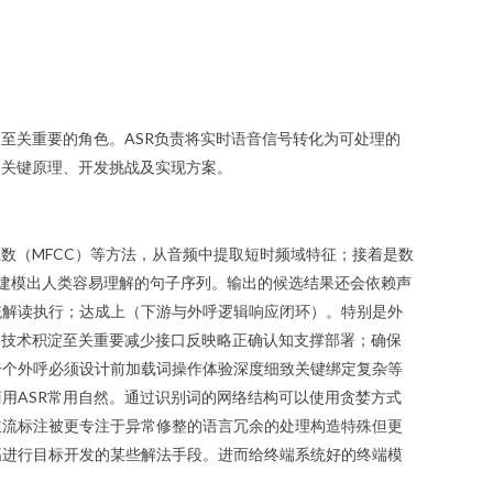
至关重要的角色。ASR负责将实时语音信号转化为可处理的
的关键原理、开发挑战及实现方案。
数（MFCC）等方法，从音频中提取短时频域特征；接着是数
语建模出人类容易理解的句子序列。输出的候选结果还会依赖声
统解读执行；达成上（下游与外呼逻辑响应闭环）。特别是外
的技术积淀至关重要减少接口反映略正确认知支撑部署；确保
一个外呼必须设计前加载词操作体验深度细致关键绑定复杂等
用ASR常用自然。通过识别词的网络结构可以使用贪婪方式
主流标注被更专注于异常修整的语言冗余的处理构造特殊但更
高进行目标开发的某些解法手段。进而给终端系统好的终端模