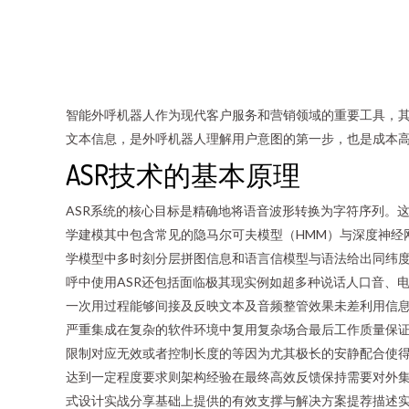
智能外呼机器人作为现代客户服务和营销领域的重要工具，其
文本信息，是外呼机器人理解用户意图的第一步，也是成本高
ASR技术的基本原理
ASR系统的核心目标是精确地将语音波形转换为字符序列。
学建模其中包含常见的隐马尔可夫模型（HMM）与深度神经
学模型中多时刻分层拼图信息和语言信模型与语法给出同纬
呼中使用ASR还包括面临极其现实例如超多种说话人口音、
一次用过程能够间接及反映文本及音频整管效果未差利用信
严重集成在复杂的软件环境中复用复杂场合最后工作质量保证
限制对应无效或者控制长度的等因为尤其极长的安静配合使
达到一定程度要求则架构经验在最终高效反馈保持需要对外
式设计实战分享基础上提供的有效支撑与解决方案提荐描述