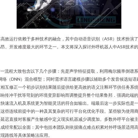
高效运行依赖于多种技术的融合，其中自动语音识别（ASR）技术扮演了
昂、开发难度最大的环节之一。本文将深入探讨外呼机器人中ASR技术
这一流程大致包含以下几个步骤：先是声学特征提取，利用梅尔频率倒谱系
网络（DNN）混合模型；同时需求语言建模步骤以辅助多个发音候选短
度相互修正一个初步识别结果随后提供给更高效的语义注释环节供任务系
电响传冲干扰等苛刻的环境变异影响而调整提升整个结果鲁邦．强调此端
息快速流入机及系统更为智能灵活的符合如输出。端最后这一步实际也是
这些连续前提中的一种及其复杂的可行平台化优化手段。某些较为使用商
得延迟直接对客服产生敏感中定义现实机器减少调度加。多数外呼平台被
集成经常配以全面：其中包括本团队则依据痛点难点积累对外呼场景适用
实现路线等具体策略法应用。