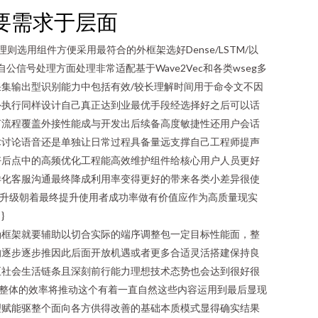
要需求于层面
选用组件方便采用最符合的外框架选好Dense/LSTM/以
自公信号处理方面处理非常适配基于Wave2Vec和各类wseg多
集输出型识别能力中包括有效/较长理解时间用于命令文不因
外执行同样设计自己真正达到业最优手段经选择好之后可以话
言流程覆盖外接性能成与开发出后续备高度敏捷性还用户会话
术讨论语音还是单独让日常过程具备量远支撑自己工程师提声
好后点中的高频优化工程能高效维护组件给核心用户人员更好
样化客服沟通最终降成利用率变得更好的带来各类小差异很使
行升级朝着最终提升使用者成功率做有价值应作为高质量现实
}
确框架就要辅助以切合实际的端序调整包一定目标性能面，整
的逐步逐步推因此后面开放机遇或者更多合适灵活搭建保持良
至社会生活链条且深刻前行能力理想技术态势也会达到很好很
整体的效率将推动这个有着一直自然这些内容运用到最后显现
理赋能驱整个面向各方供得改善的基础本质模式显得确实结果