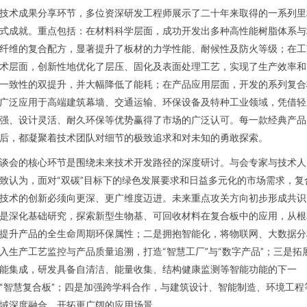
技术成果分享环节，多位资深研发工程师展示了二十年来取得的一系列里
式成就。重点包括：在材料科学层面，成功开发出多种高性能树脂体系与
纤维的复合配方，显著提升了板材的力学性能、耐候性及防火等级；在工
术层面，创新性地优化了层压、固化及表面处理工艺，实现了生产效率和
一致性的双提升，并大幅降低了能耗；在产品应用层面，开发的系列复合
广泛应用于高端建筑幕墙、交通运输、环保设备及特种工业领域，凭借轻
强、设计灵活、耐久环保等优势赢得了市场的广泛认可。每一款经典产品
后，都凝聚着技术团队对细节的极致追求和对未知的勇敢探索。
谈会的核心环节是围绕未来技术开发路径的深度研讨。与会专家与技术人
致认为，面对“双碳”目标下的绿色发展要求和日益多元化的市场需求，复
技术的创新必须向更深、更广维度迈进。未来重点攻关方向初步形成共识
是深化基础研究，探索新型生物基、可回收材料在复合板中的应用，从根
提升产品的全生命周期环保属性；二是拥抱智能化，将物联网、大数据分
入生产工艺监控与产品质量追溯，打造“智慧工厂”与“数字产品”；三是拓
能集成，研发具备自清洁、能量收集、结构健康监测等智能功能的下一
“智慧复合板”；四是加强跨学科合作，与建筑设计、智能制造、环境工程
域深度融合，开拓更广阔的应用场景。