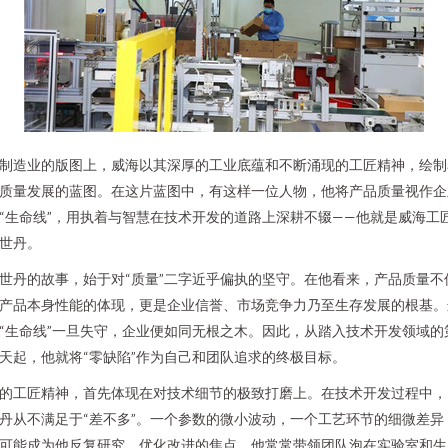
制造业的版图上，威海以其深厚的工业底蕴和不断涌现的工匠精神，绘制
质量发展的蓝图。在这片蓝图中，有这样一位人物，他将产品质量视作企
“生命线”，用执着与智慧在技术开发的道路上深耕不辍——他就是威海工
世丹。
世丹的故事，始于对“质量”二字近乎偏执的坚守。在他看来，产品质量不
产品本身性能的体现，更是企业信誉、市场竞争力乃至生存发展的根基。
“生命线”一旦失守，企业便如同无根之木。因此，从踏入技术开发领域的
天起，他就将“零缺陷”作为自己和团队追求的终极目标。
的工匠精神，首先体现在对技术细节的极致打磨上。在技术开发过程中，
丹从不满足于“差不多”。一个参数的微小波动，一个工艺环节的细微差异
可能成为他反复研究、优化改进的焦点。他常常带领团队泡在实验室和生