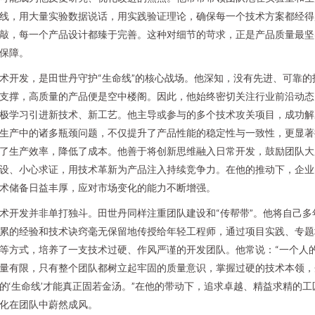
线，用大量实验数据说话，用实践验证理论，确保每一个技术方案都经得
敲，每一个产品设计都臻于完善。这种对细节的苛求，正是产品质量最坚
保障。
术开发，是田世丹守护“生命线”的核心战场。他深知，没有先进、可靠的
支撑，高质量的产品便是空中楼阁。因此，他始终密切关注行业前沿动态
极学习引进新技术、新工艺。他主导或参与的多个技术攻关项目，成功解
生产中的诸多瓶颈问题，不仅提升了产品性能的稳定性与一致性，更显著
了生产效率，降低了成本。他善于将创新思维融入日常开发，鼓励团队大
设、小心求证，用技术革新为产品注入持续竞争力。在他的推动下，企业
术储备日益丰厚，应对市场变化的能力不断增强。
术开发并非单打独斗。田世丹同样注重团队建设和“传帮带”。他将自己多
累的经验和技术诀窍毫无保留地传授给年轻工程师，通过项目实践、专题
等方式，培养了一支技术过硬、作风严谨的开发团队。他常说：“一个人
量有限，只有整个团队都树立起牢固的质量意识，掌握过硬的技术本领，
的‘生命线’才能真正固若金汤。”在他的带动下，追求卓越、精益求精的工
化在团队中蔚然成风。