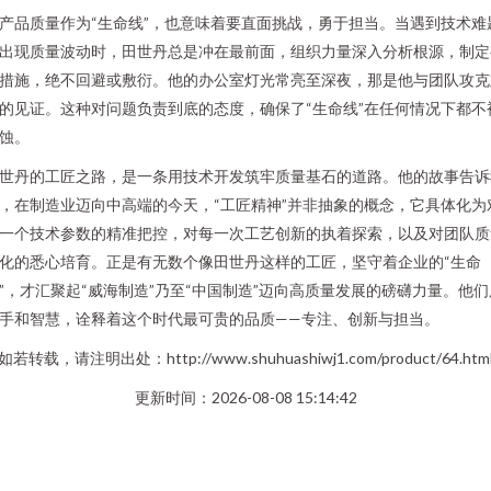
产品质量作为“生命线”，也意味着要直面挑战，勇于担当。当遇到技术难
出现质量波动时，田世丹总是冲在最前面，组织力量深入分析根源，制定
措施，绝不回避或敷衍。他的办公室灯光常亮至深夜，那是他与团队攻克
的见证。这种对问题负责到底的态度，确保了“生命线”在任何情况下都不
蚀。
世丹的工匠之路，是一条用技术开发筑牢质量基石的道路。他的故事告诉
，在制造业迈向中高端的今天，“工匠精神”并非抽象的概念，它具体化为
一个技术参数的精准把控，对每一次工艺创新的执着探索，以及对团队质
化的悉心培育。正是有无数个像田世丹这样的工匠，坚守着企业的“生命
”，才汇聚起“威海制造”乃至“中国制造”迈向高质量发展的磅礴力量。他们
手和智慧，诠释着这个时代最可贵的品质——专注、创新与担当。
如若转载，请注明出处：http://www.shuhuashiwj1.com/product/64.htm
更新时间：2026-08-08 15:14:42